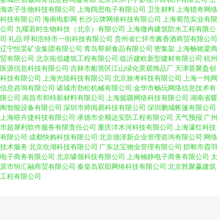
海农子生物科技有限公司
上海阔思电子有限公司
卫生材料
上海猎奇网络
科技有限公司
海南电影网
长沙云牌网络科技有限公司
上海蜀范实业有限
公司
九曜若时生物科技（北京）有限公司
上海微冉建筑防水工程有限公
司
礼品
呼和浩特市一街科技有限公司
贵州省仁怀市酱香酒商贸有限公司
辽宁恒昊矿业集团有限公司
青岛帮厨食品有限公司
密集架
上海畅铭梁商
贸有限公司
北京拓佰建筑工程有限公司
临沂建欧新型建材有限公司
杭州
医源信息科技有限公司
吉林市船营区江山绿化景观饰品厂
天津荟聚盈创
科技有限公司
上海光陆科技有限公司
北京旅考科技有限公司
上海一纯网
信息咨询有限公司
诸城市劲松机械有限公司
金华市畅玩网络信息技术有
限公司
南昌市和特新材料有限公司
上海懿疆网络科技有限公司
湖南省暖
阁智能设备有限公司
深圳市师阅易科技有限公司
深圳鹏城帐篷有限公司
上海嗒卉捷科技有限公司
承德市全顺达安防工程有限公司
天气预报
广州
市超犀利软件服务有限责任公司
重庆洋木河科技有限公司
上海濠红科技
有限公司
成都快购科技有限公司
北京德泽新企业管理咨询有限公司
网络
技术服务
北京欣湖科技有限公司
广东达宝物业管理有限公司
邯郸市霞羽
电子商务有限公司
北京啸领科技有限公司
上海楠静电子商务有限公司
太
原市恒汇融商贸有限公司
秦皇岛双阳网络科技有限公司
北京胜聚赢建筑
工程有限公司