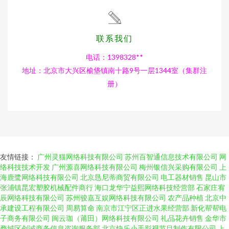
联系我们
电话：1398328**
地址：北京市大兴区榆垡镇南十路9号一层1344室（集群注
册）
友情链接：
广州灵猫网络科技有限公司
苏州百智通信息技术有限公司
网
络科技技术开发
广州源喜网络科技有限公司
梅州银信兴采购有限公司
上
海鹿鹭网络科技有限公司
北京恳尼蒂商贸有限公司
电工器材销售
昆山市
张浦镇昆宏塑胶机械配件商行
海口龙华宁益熙网络科技经营部
石家庄宥
辰网络科技有限公司
苏州骏嘉互娱网络科技有限公司
农产品种植
北京中
承建设工程有限公司
周易算命
南京市江宁区正进水果经营部
新化帮帮电
子商务有限公司
闽云珈（莆田）网络科技有限公司
礼品花卉销售
金华市
婺城区创诚商务信息咨询服务部
北京快乐小手影视节目制作有限公司
上